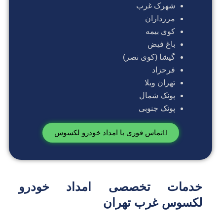
شهرک غرب
مرزداران
کوی بیمه
باغ فیض
گیشا (کوی نصر)
فرحزاد
تهران ویلا
پونک شمال
پونک جنوبی
تماس فوری با امداد خودرو لکسوس
دمات تخصصی امداد خودرو
کسوس غرب تهران