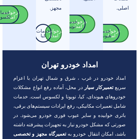
لی.
مجهز.
درخواست
خدمات
امداد
لکسوس
درخواست
خدمات
امداد
تویوتا
درخواست
خدمات
درخواست
خدمات
امداد
هیوندای
امداد
کیا
امداد خودرو تهران
امداد خودرو در غرب ، شرق و شمال تهران با اعزام
سریع
تعمیرکار سیار
در محل، آماده رفع انواع مشکلات
خودروهای هیوندای، کیا، تویوتا و لکسوس است. خدمات
شامل تعمیرات مکانیکی، رفع ایرادات سیستم‌های برقی،
باتری خوابیده و سایر عیوب فوری خودرو می‌شود. در
صورتی که مشکل خودرو نیاز به تجهیزات پیشرفته داشته
باشد، امکان انتقال خودرو به
تعمیرگاه مجهز و تخصصی