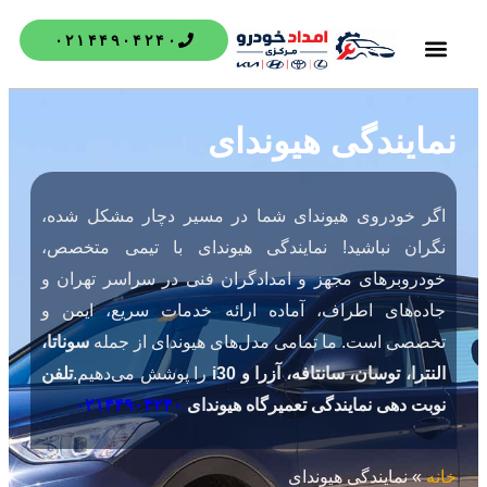
۰۲۱۴۴۹۰۴۲۴۰
درباره ما
تماس با ما
خدمات کیا
خدمات تویوتا
امداد خودرو
خدمات هیوندای
خدمات لکسوس
نمایندگی هیوندای
اگر خودروی هیوندای شما در مسیر دچار مشکل شده،
نگران نباشید! نمایندگی هیوندای با تیمی متخصص،
خودروبرهای مجهز و امدادگران فنی در سراسر تهران و
جاده‌های اطراف، آماده ارائه خدمات سریع، ایمن و
تخصصی است. ما تمامی مدل‌های هیوندای از جمله
سوناتا،
النترا، توسان، سانتافه، آزرا و i30
را پوشش می‌دهیم.
تلفن
نوبت دهی نمایندگی تعمیرگاه هیوندای
۰۲۱۴۴۹۰۴۲۴۰
خانه
»
نمایندگی هیوندای