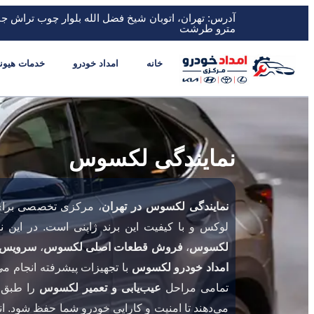
آدرس: تهران، اتوبان شیخ فضل الله بلوار چوب تراش ج
مترو طرشت
خانه
امداد خودرو
خدمات هیون
نمایندگی لکسوس
نمایندگی لکسوس در تهران
، مرکزی تخصصی برای 
لوکس و با کیفیت این برند ژاپنی است. در این 
لکسوس
،
فروش قطعات اصلی لکسوس
،
سرویس‌ه
امداد خودرو لکسوس
با تجهیزات پیشرفته انجام م
تمامی مراحل
عیب‌یابی و تعمیر لکسوس
را طبق ا
می‌دهند تا امنیت و کارایی خودرو شما حفظ شود. ا